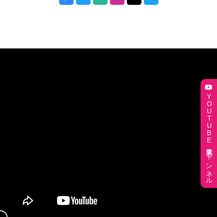
“おたがいさまシネマ”実施のお知らせ
2026.03.23
『遊歩 ノーボーダー』5/23(土)公開決定
2026.03.04
3/28公開『ライフテープ』本予告＆コメント解禁
2026.02.06
YOUTUBE東風チャンネル
奥間勝也監督『骨を掘る男』同名ノンフィクション＆DVD・
ブルーレイ2/20㊎同日発売決定
2026.01.16
メインヴィジュアル＆特報予告完成『ライフテープ』
2025.12.19
『どうすればよかったか？』書籍刊行記念アンコール上映