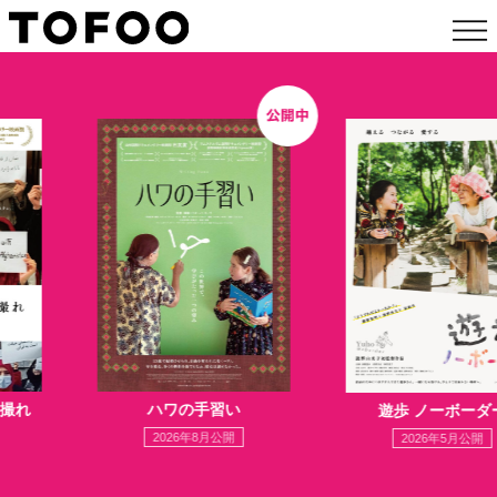
撮れ
ハワの手習い
遊歩 ノーボーダ
2026年8月公開
2026年5月公開