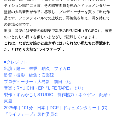
ティション部門に入賞、その際審査員を務めたドキュメンタリー
監督の大島新氏が作品に感涙し、プロデューサーを買って出た作
品です。フェスティバルでの上映に、再編集を加え、満を持して
の劇場公開です。
出演、音楽には安楽の幼馴染で親友のRYUICHI（RYUFO）。家族
のいとおしい日々を優しいまなざしで記録していきます。
これは、なぜだか誰かと生きずにはいられない私たちに手渡され
た、とびきり大切な“ライフテープ”。
■クレジット
出演：隆一 朱香 珀久 フィガロ
監督・撮影・編集：安楽涼
プロデューサー：大島新 前田亜紀
音楽：RYUICHI（EP「LIFE TAPE」より）
製作：すねかじりSTUDIO 制作協力：ネツゲン 配給：
東風
2025年｜101分｜日本｜DCP｜ドキュメンタリー｜ (C)
『ライフテープ』製作委員会