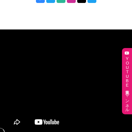
“おたがいさまシネマ”実施のお知らせ
2026.03.23
『遊歩 ノーボーダー』5/23(土)公開決定
2026.03.04
3/28公開『ライフテープ』本予告＆コメント解禁
2026.02.06
YOUTUBE東風チャンネル
奥間勝也監督『骨を掘る男』同名ノンフィクション＆DVD・
ブルーレイ2/20㊎同日発売決定
2026.01.16
メインヴィジュアル＆特報予告完成『ライフテープ』
2025.12.19
『どうすればよかったか？』書籍刊行記念アンコール上映