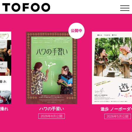
撮れ
ハワの手習い
遊歩 ノーボーダ
2026年8月公開
2026年5月公開