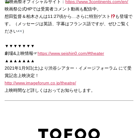
映画祭オフィシャルサイト：
https://www.3continents.com/en/
映画祭公式HPでは受賞者コメント動画も配信中。
想田監督＆柏木さんは11:27頃から…さらに特別ゲスト
も登場で
す。（メッセージは英語、字幕はフランス語ですが、ぜひご覧く
ださい
）
▼▼▼▼▼▼▼
劇場&上映情報☞
https://www.seishin0.com/#theater
▲▲▲▲▲▲▲
2021年1月9日(土)より渋谷シアター・イメージフォーラム にて受
賞記念上映決定！
http://www.imageforum.co.jp/theatre/
上映時間など詳しくはおってお知らせします。