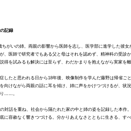
話の記録
歳ちがいの姉。両親の影響から医師を志し、医学部に進学した彼女
が、医師で研究者でもある父と母はそれを認めず、精神科の受診
説得を試みるも解決には至らず、わだかまりを抱えながら実家を
症したと思われる日から18年後、映像制作を学んだ藤野は帰省ご
を向けながら両親の話に耳を傾け、姉に声をかけつづけるが、状
り……。
との対話を重ね、社会から隔たれた家の中と姉の姿を記録した本作。“
底に容赦なく響きつづける。分かりあえなさとともに生きる、す