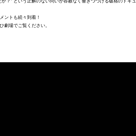
ったか？” という正解のない問いが容赦なく響きつづける破格のドキ
メントも続々到着！
ひ劇場でご覧ください。