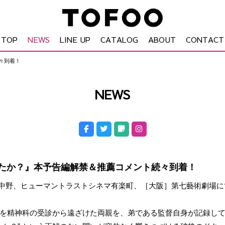
TOP
NEWS
LINE UP
CATALOG
ABOUT
CONTACT
続々到着！
NEWS
ったか？』本予告編解禁＆推薦コメント続々到着！
ポレ東中野、ヒューマントラストシネマ有楽町、［大阪］第七藝術劇場に
を精神科の受診から遠ざけた両親を、弟である監督自身が記録し