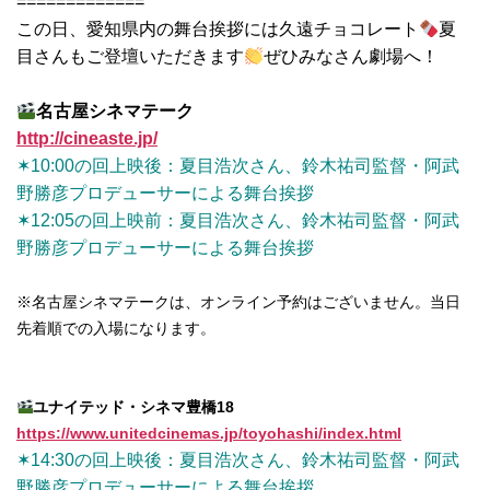
=============
この日、愛知県内の舞台挨拶には久遠チョコレート
夏
目さんもご登壇いただきます
ぜひみなさん劇場へ！
名古屋シネマテーク
http://cineaste.jp/
✶10:00の回上映後：夏目浩次さん、鈴木祐司監督・阿武
野勝彦プロデューサーによる舞台挨拶
✶12:05の回上映前：夏目浩次さん、鈴木祐司監督・阿武
野勝彦プロデューサーによる舞台挨拶
※名古屋シネマテークは、オンライン予約はございません。当日
先着順での入場になります。
ユナイテッド・シネマ豊橋18
https://www.unitedcinemas.jp/toyohashi/index.html
✶14:30の回上映後：夏目浩次さん、鈴木祐司監督・阿武
野勝彦プロデューサーによる舞台挨拶