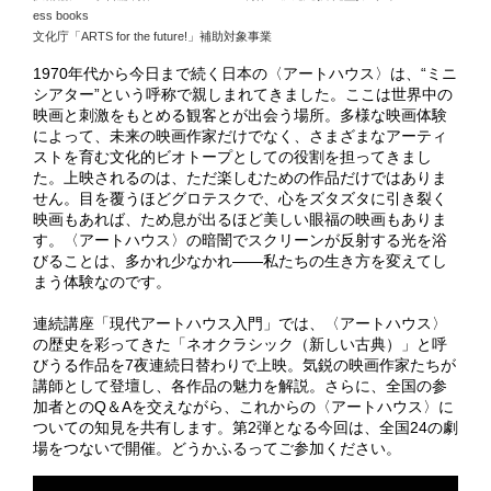
ess books
文化庁「ARTS for the future!」補助対象事業
1970年代から今日まで続く日本の〈アートハウス〉は、“ミニ
シアター”という呼称で親しまれてきました。ここは世界中の
映画と刺激をもとめる観客とが出会う場所。多様な映画体験
によって、未来の映画作家だけでなく、さまざまなアーティ
ストを育む文化的ビオトープとしての役割を担ってきまし
た。上映されるのは、ただ楽しむための作品だけではありま
せん。目を覆うほどグロテスクで、心をズタズタに引き裂く
映画もあれば、ため息が出るほど美しい眼福の映画もありま
す。〈アートハウス〉の暗闇でスクリーンが反射する光を浴
びることは、多かれ少なかれ——私たちの生き方を変えてし
まう体験なのです。
連続講座「現代アートハウス入門」では、〈アートハウス〉
の歴史を彩ってきた「ネオクラシック（新しい古典）」と呼
びうる作品を7夜連続日替わりで上映。気鋭の映画作家たちが
講師として登壇し、各作品の魅力を解説。さらに、全国の参
加者とのQ＆Aを交えながら、これからの〈アートハウス〉に
ついての知見を共有します。第2弾となる今回は、全国24の劇
場をつないで開催。どうかふるってご参加ください。