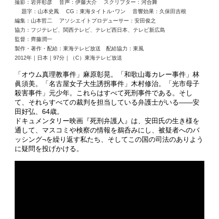
撮影：岩井彰彦 音声：伊藤大介 スクリプター：河合舞
題字：山本史鳳 CG：東海タイトル･ワン 音響効果：久保田吉根
編集：山本哲二 アソシエイトプロデューサー：安田俊之
協力：フジテレビ、関西テレビ、テレビ西日本、テレビ新広島
監督：齊藤潤一
製作・著作・配給：東海テレビ放送 配給協力：東風
2012年｜日本｜97分｜（C）東海テレビ放送
「オウム真理教事件」麻原彰晃。「和歌山毒カレー事件」林
眞須美。「名古屋女子大生誘拐事件」木村修治。「光市母子
殺害事件」元少年。これらはすべて死刑事件である。そし
て、それらすべての裁判を担当している弁護士がいる――安
田好弘、64歳。
ドキュメンタリー映画『死刑弁護人』は、安田氏の生き様を
通して、マスコミや検察の情報を鵜呑みにし、被疑者へのバ
ッシング¬を繰り返す私たち、そしてこの国の司法のありよう
に疑問を投げかける。