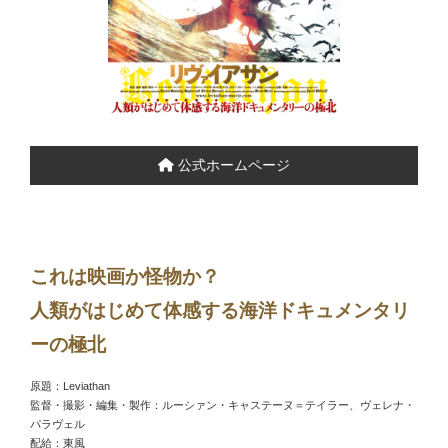
公式ホームページ
これは映画か怪物か？
人類がはじめて体感する海洋ドキュメンタリ
ーの極北
原題：Leviathan
監督・撮影・編集・製作：ルーシァン・キャステーヌ＝テイラー、ヴェレナ・
パラヴェル
配給：東風