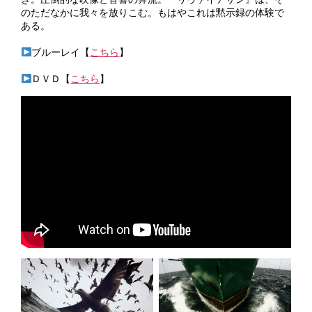
のただなかに我々を放りこむ。もはやこれは黙示録の体験で
ある。
ブルーレイ【
こちら
】
ＤＶＤ【
こちら
】