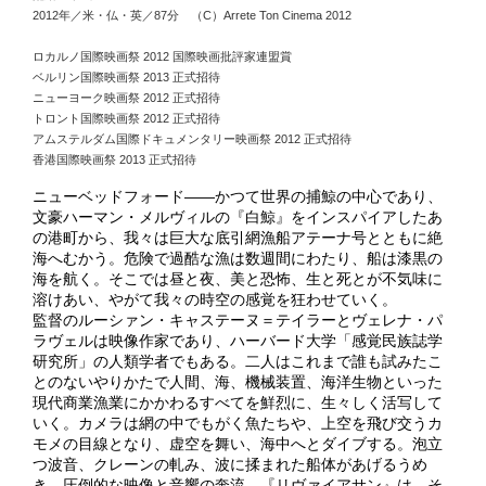
2012年／米・仏・英／87分 （C）Arrete Ton Cinema 2012
ロカルノ国際映画祭 2012 国際映画批評家連盟賞
ベルリン国際映画祭 2013 正式招待
ニューヨーク映画祭 2012 正式招待
トロント国際映画祭 2012 正式招待
アムステルダム国際ドキュメンタリー映画祭 2012 正式招待
香港国際映画祭 2013 正式招待
ニューベッドフォード――かつて世界の捕鯨の中心であり、
文豪ハーマン・メルヴィルの『白鯨』をインスパイアしたあ
の港町から、我々は巨大な底引網漁船アテーナ号とともに絶
海へむかう。危険で過酷な漁は数週間にわたり、船は漆黒の
海を航く。そこでは昼と夜、美と恐怖、生と死とが不気味に
溶けあい、やがて我々の時空の感覚を狂わせていく。
監督のルーシァン・キャステーヌ＝テイラーとヴェレナ・パ
ラヴェルは映像作家であり、ハーバード大学「感覚民族誌学
研究所」の人類学者でもある。二人はこれまで誰も試みたこ
とのないやりかたで人間、海、機械装置、海洋生物といった
現代商業漁業にかかわるすべてを鮮烈に、生々しく活写して
いく。カメラは網の中でもがく魚たちや、上空を飛び交うカ
モメの目線となり、虚空を舞い、海中へとダイブする。泡立
つ波音、クレーンの軋み、波に揉まれた船体があげるうめ
き。圧倒的な映像と音響の奔流。『リヴァイアサン』は、そ