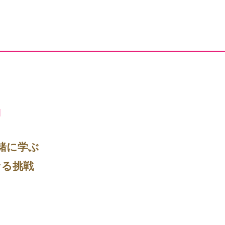
開
緒に学ぶ
なる挑戦