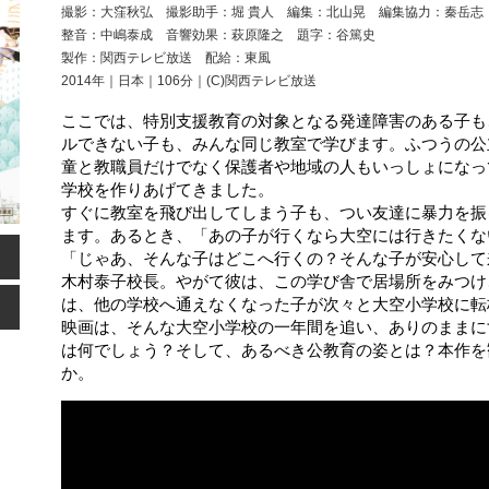
撮影：大窪秋弘 撮影助手：堀 貴人 編集：北山晃 編集協力：秦岳志
整音：中嶋泰成 音響効果：萩原隆之 題字：谷篤史
製作：関西テレビ放送 配給：東風
2014年｜日本｜106分｜(C)関西テレビ放送
ここでは、特別支援教育の対象となる発達障害のある子も
ルできない子も、みんな同じ教室で学びます。ふつうの公
童と教職員だけでなく保護者や地域の人もいっしょになっ
学校を作りあげてきました。
すぐに教室を飛び出してしまう子も、つい友達に暴力を振
ます。あるとき、「あの子が行くなら大空には行きたくな
「じゃあ、そんな子はどこへ行くの？そんな子が安心して
木村泰子校長。やがて彼は、この学び舎で居場所をみつけ
は、他の学校へ通えなくなった子が次々と大空小学校に転
映画は、そんな大空小学校の一年間を追い、ありのままに
は何でしょう？そして、あるべき公教育の姿とは？本作を
か。