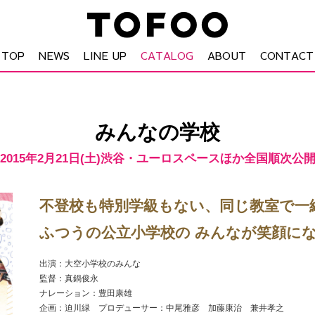
TOP
NEWS
LINE UP
CATALOG
ABOUT
CONTACT
みんなの学校
2015年2月21日(土)渋谷・ユーロスペースほか全国順次公
不登校も特別学級もない、同じ教室で一
ふつうの公立小学校の みんなが笑顔に
出演：大空小学校のみんな
監督：真鍋俊永
ナレーション：豊田康雄
企画：迫川緑 プロデューサー：中尾雅彦 加藤康治 兼井孝之