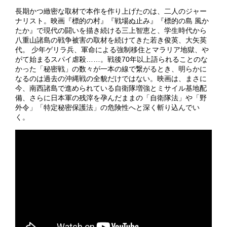
長期かつ緻密な取材で本作を作り上げたのは、二人のジャー
ナリスト。映画『標的の村』『戦場ぬ止み』『標的の島 風か
たか』で現代の闘いを描き続ける三上智恵と、学生時代から
八重山諸島の戦争被害の取材を続けてきた若き俊英、大矢英
代。 少年ゲリラ兵、軍命による強制移住とマラリア地獄、や
がて始まるスパイ虐殺……。戦後70年以上語られることのな
かった「秘密戦」の数々が一本の線で繋がるとき、明らかに
なるのは過去の沖縄戦の全貌だけではない。映画は、まさに
今、南西諸島で進められている自衛隊増強とミサイル基地配
備、さらに日本軍の残滓を孕んだままの「自衛隊法」や「野
外令」「特定秘密保護法」の危険性へと深く斬り込んでい
く。