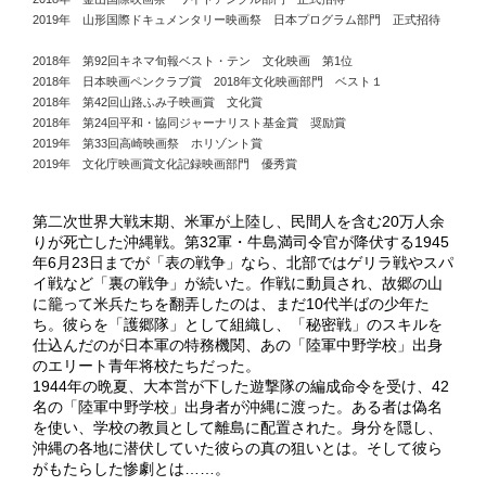
2019年 山形国際ドキュメンタリー映画祭 日本プログラム部門 正式招待
2018年 第92回キネマ旬報ベスト・テン 文化映画 第1位
2018年 日本映画ペンクラブ賞 2018年文化映画部門 ベスト１
2018年 第42回山路ふみ子映画賞 文化賞
2018年 第24回平和・協同ジャーナリスト基金賞 奨励賞
2019年 第33回高崎映画祭 ホリゾント賞
2019年 文化庁映画賞文化記録映画部門 優秀賞
第二次世界大戦末期、米軍が上陸し、民間人を含む20万人余
りが死亡した沖縄戦。第32軍・牛島満司令官が降伏する1945
年6月23日までが「表の戦争」なら、北部ではゲリラ戦やスパ
イ戦など「裏の戦争」が続いた。作戦に動員され、故郷の山
に籠って米兵たちを翻弄したのは、まだ10代半ばの少年た
ち。彼らを「護郷隊」として組織し、「秘密戦」のスキルを
仕込んだのが日本軍の特務機関、あの「陸軍中野学校」出身
のエリート青年将校たちだった。
1944年の晩夏、大本営が下した遊撃隊の編成命令を受け、42
名の「陸軍中野学校」出身者が沖縄に渡った。ある者は偽名
を使い、学校の教員として離島に配置された。身分を隠し、
沖縄の各地に潜伏していた彼らの真の狙いとは。そして彼ら
がもたらした惨劇とは……。