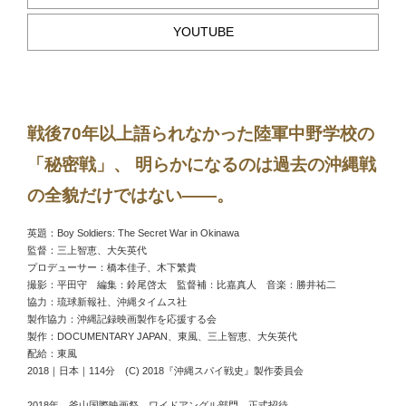
YOUTUBE
戦後70年以上語られなかった陸軍中野学校の
「秘密戦」、 明らかになるのは過去の沖縄戦
の全貌だけではない——。
英題：Boy Soldiers: The Secret War in Okinawa
監督：三上智恵、大矢英代
プロデューサー：橋本佳子、木下繁貴
撮影：平田守 編集：鈴尾啓太 監督補：比嘉真人 音楽：勝井祐二
協力：琉球新報社、沖縄タイムス社
製作協力：沖縄記録映画製作を応援する会
製作：DOCUMENTARY JAPAN、東風、三上智恵、大矢英代
配給：東風
2018｜日本｜114分 (C) 2018『沖縄スパイ戦史』製作委員会
2018年 釜山国際映画祭 ワイドアングル部門 正式招待