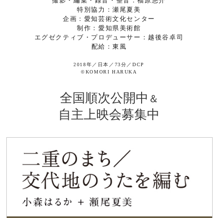
撮影・編集・録音・整音：福原悠介
特別協力：瀬尾夏美
企画：愛知芸術文化センター
制作：愛知県美術館
エグゼクティブ・プロデューサー：越後谷卓司
配給：東風
2018年／日本／73分／DCP
©KOMORI HARUKA
全国順次公開中
＆
自主上映会募集中