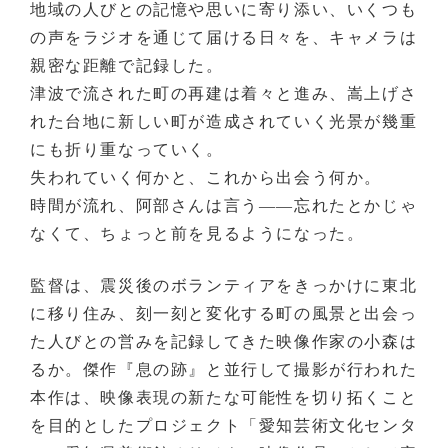
地域の人びとの記憶や思いに寄り添い、いくつも
の声をラジオを通じて届ける日々を、キャメラは
親密な距離で記録した。
津波で流された町の再建は着々と進み、嵩上げさ
れた台地に新しい町が造成されていく光景が幾重
にも折り重なっていく。
失われていく何かと、これから出会う何か。
時間が流れ、阿部さんは言う——忘れたとかじゃ
なくて、ちょっと前を見るようになった。
監督は、震災後のボランティアをきっかけに東北
に移り住み、刻一刻と変化する町の風景と出会っ
た人びとの営みを記録してきた映像作家の小森は
るか。傑作『息の跡』と並行して撮影が行われた
本作は、映像表現の新たな可能性を切り拓くこと
を目的としたプロジェクト「愛知芸術文化センタ