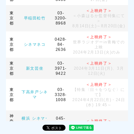
＜上映終了＞
東
03-
＜小森はるか監督特集にて
京
早稲田松竹
3200-
＞
都
8968
8月14日(土)～8月20日(金)
＜上映終了＞
東
0428-
世界ラジオデーin青梅での
京
シネマネコ
84-
上映
都
2636
2024年2月13日(火)のみ
東
03-
＜上映終了＞
京
新文芸坐
3971-
2024年3月11日(月)、3月
都
9422
12日(火)
＜上映終了＞
東
03-
【特集〈日々をつなぐ〉に
下高井戸シネ
京
3328-
て】
マ
都
1008
2024年4月22日(月)・24日
(水) 19:45～
神
横浜 シネマ･
045-
奈
＜上映終了＞
ジャック&ベテ
243-
川
3月20日(土)〜4月1日(木)
ィ
9800
県