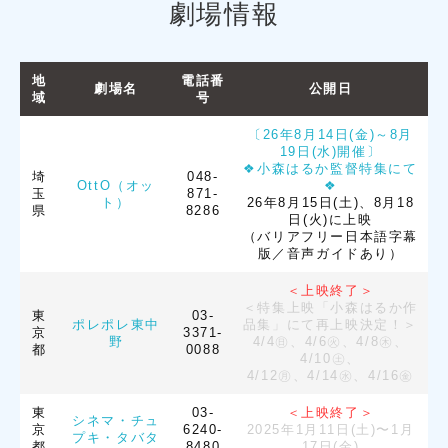
劇場情報
地
電話番
劇場名
公開日
域
号
〔26年8月14日(金)～8月
19日(水)開催〕
❖小森はるか監督特集にて
埼
048-
OttO（オッ
❖
玉
871-
ト）
26年8月15日(土)、8月18
県
8286
日(火)に上映
（バリアフリー日本語字幕
版／音声ガイドあり）
＜上映終了＞
＜特集上映「小森はるか作
東
03-
ポレポレ東中
品集」にて再上映決定！＞
京
3371-
野
4/4㊐、4/6㊋、4/8㊍、
都
0088
4/10㊏、
4/12㊊、4/14㊌、4/16㊎
東
03-
＜上映終了＞
シネマ・チュ
京
6240-
2025年1月11日(土)〜1月
プキ・タバタ
都
8480
17日(金)