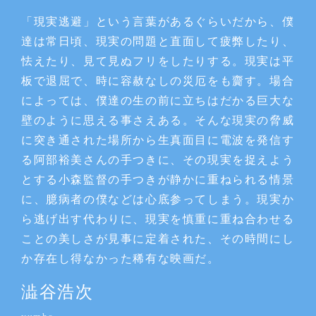
「現実逃避」という言葉があるぐらいだから、僕
達は常日頃、現実の問題と直面して疲弊したり、
怯えたり、見て見ぬフリをしたりする。現実は平
板で退屈で、時に容赦なしの災厄をも齎す。場合
によっては、僕達の生の前に立ちはだかる巨大な
壁のように思える事さえある。そんな現実の脅威
に突き通された場所から生真面目に電波を発信す
る阿部裕美さんの手つきに、その現実を捉えよう
とする小森監督の手つきが静かに重ねられる情景
に、臆病者の僕などは心底参ってしまう。現実か
ら逃げ出す代わりに、現実を慎重に重ね合わせる
ことの美しさが見事に定着された、その時間にし
か存在し得なかった稀有な映画だ。
澁谷浩次