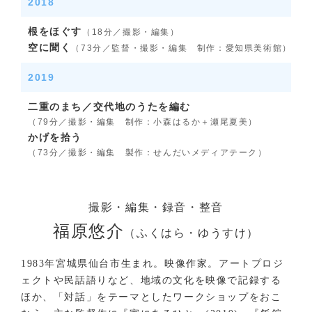
2018
根をほぐす
（18分／撮影・編集）
空に聞く
（73分／監督・撮影・編集 制作：愛知県美術館）
2019
二重のまち／交代地のうたを編む
（79分／撮影・編集 制作：小森はるか＋瀬尾夏美）
かげを拾う
（73分／撮影・編集 製作：せんだいメディアテーク）
撮影・編集・録音・整音
福原悠介
（ふくはら・ゆうすけ）
1983年宮城県仙台市生まれ。映像作家。アートプロジ
ェクトや民話語りなど、地域の文化を映像で記録する
ほか、「対話」をテーマとしたワークショップをおこ