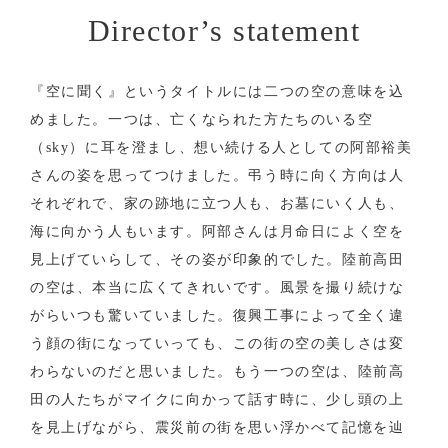
Director’s statement
『空に聞く』というタイトルには二つの空の意味を込
めました。一つは、亡くなられた方たちのいる空
（sky）に耳を澄まし、想い続ける人としての阿部裕美
さんの姿を思ってつけました。弔う時に向く方向は人
それぞれで、家の跡地に立つ人も、お墓にいく人も、
海に向かう人もいます。阿部さんは月命日によく空を
見上げていらして、その姿が印象的でした。陸前高田
の空は、本当に広くてきれいです。風景を撮り続けな
がらいつも驚いていました。復興工事によって全く違
う顔の街になっていっても、この街の空の美しさは変
わらないのだと思いました。もう一つの空は、陸前高
田の人たちがマイクに向かって話す時に、少し頭の上
を見上げながら、震災前の街を思い浮かべて記憶を辿