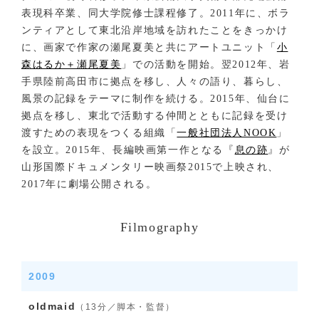
表現科卒業、同大学院修士課程修了。2011年に、ボラ
ンティアとして東北沿岸地域を訪れたことをきっかけ
に、画家で作家の瀬尾夏美と共にアートユニット「
小
森はるか＋瀬尾夏美
」での活動を開始。翌2012年、岩
手県陸前高田市に拠点を移し、人々の語り、暮らし、
風景の記録をテーマに制作を続ける。2015年、仙台に
拠点を移し、東北で活動する仲間とともに記録を受け
渡すための表現をつくる組織「
一般社団法人NOOK
」
を設立。2015年、長編映画第一作となる『
息の跡
』が
山形国際ドキュメンタリー映画祭2015で上映され、
2017年に劇場公開される。
Filmography
2009
oldmaid
（13分／脚本・監督）