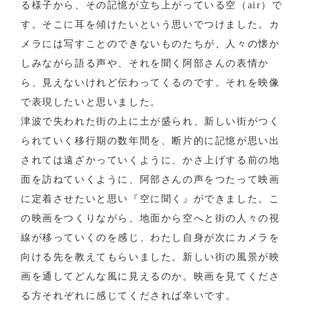
る様子から、その記憶が立ち上がっている空（air）で
す。そこに耳を傾けたいという思いでつけました。カ
メラには写すことのできないものたちが、人々の懐か
しみながら語る声や、それを聞く阿部さんの表情か
ら、見えないけれど伝わってくるのです。それを映像
で表現したいと思いました。
津波で失われた街の上に土が盛られ、新しい街がつく
られていく移行期の数年間を、断片的に記憶が思い出
されては遠ざかっていくように、かさ上げする前の地
面を訪ねていくように、阿部さんの声をつたって映画
に定着させたいと思い『空に聞く』ができました。こ
の映画をつくりながら、地面から空へと街の人々の視
線が移っていくのを感じ、わたし自身が次にカメラを
向ける先を教えてもらいました。新しい街の風景が映
画を通してどんな風に見えるのか。映画を見てくださ
る方それぞれに感じてくだされば幸いです。